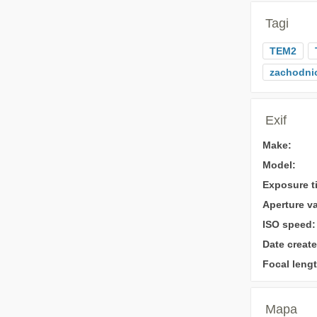
Tagi
TEM2
zachodni
Exif
Make:
Model:
Exposure t
Aperture va
ISO speed:
Date create
Focal lengt
Mapa