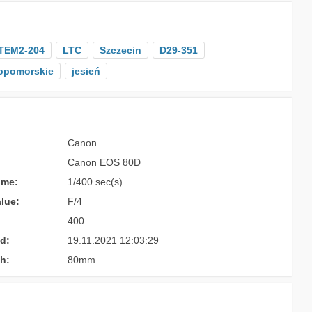
TEM2-204
LTC
Szczecin
D29-351
opomorskie
jesień
Canon
Canon EOS 80D
ime:
1/400 sec(s)
lue:
F/4
400
d:
19.11.2021 12:03:29
h:
80mm