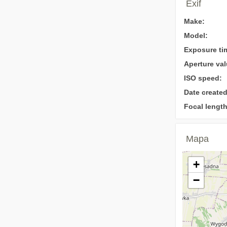
Exif
Make:
Model:
Exposure ti
Aperture val
ISO speed:
Date created
Focal length
Mapa
+
−