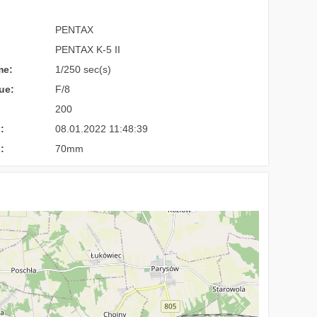
PENTAX
PENTAX K-5 II
me:
1/250 sec(s)
ue:
F/8
200
:
08.01.2022 11:48:39
:
70mm