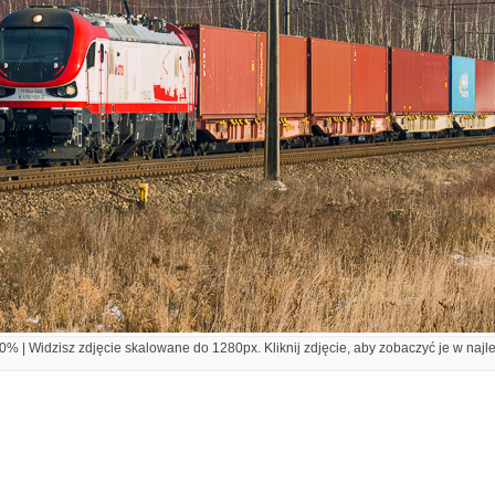
% | Widzisz zdjęcie skalowane do 1280px. Kliknij zdjęcie, aby zobaczyć je w najl