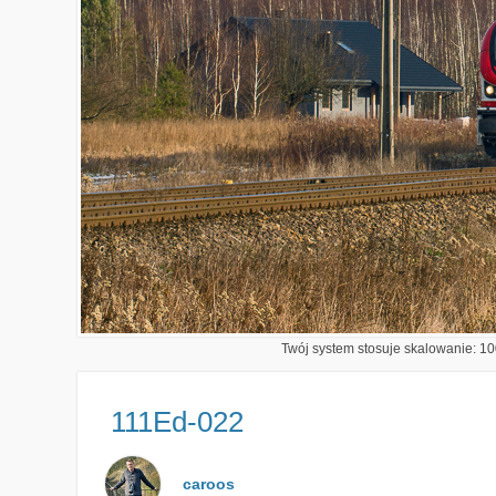
Twój system stosuje skalowanie: 100
111Ed-022
caroos