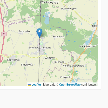
Leaflet
|
Map data ©
OpenStreetMap
contributors