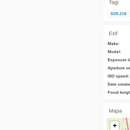
Tagi
D29-218
Exif
Make:
Model:
Exposure t
Aperture va
ISO speed:
Date create
Focal lengt
Mapa
+