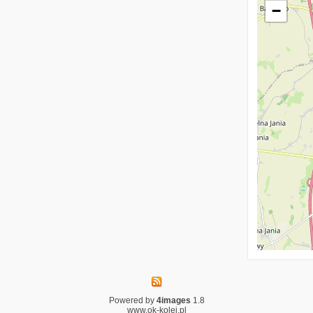
−
Powered by
4images
1.8
www.ok-kolej.pl