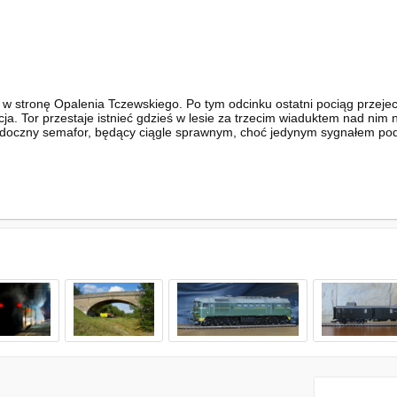
 w stronę Opalenia Tczewskiego. Po tym odcinku ostatni pociąg przejec
ja. Tor przestaje istnieć gdzieś w lesie za trzecim wiaduktem nad ni
widoczny semafor, będący ciągle sprawnym, choć jedynym sygnałem podawa