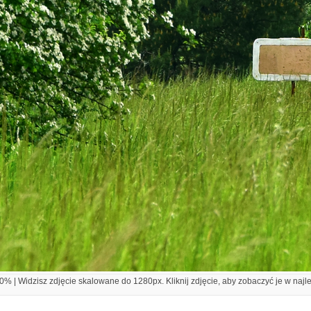
% | Widzisz zdjęcie skalowane do 1280px. Kliknij zdjęcie, aby zobaczyć je w najl