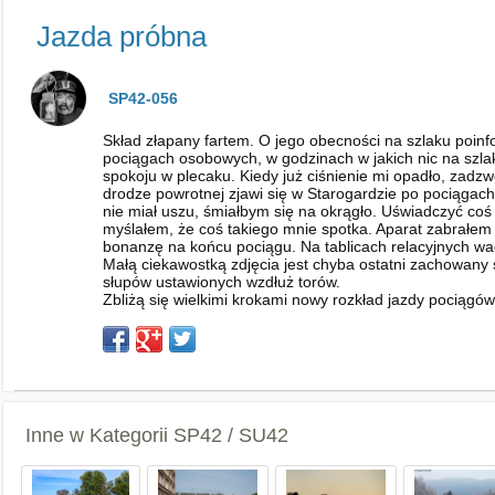
Jazda próbna
SP42-056
Skład złapany fartem. O jego obecności na szlaku poinfo
pociągach osobowych, w godzinach w jakich nic na szla
spokoju w plecaku. Kiedy już ciśnienie mi opadło, zadz
drodze powrotnej zjawi się w Starogardzie po pociągach
nie miał uszu, śmiałbym się na okrągło. Uświadczyć coś
myślałem, że coś takiego mnie spotka. Aparat zabrałem 
bonanzę na końcu pociągu. Na tablicach relacyjnych wa
Małą ciekawostką zdjęcia jest chyba ostatni zachowany
słupów ustawionych wzdłuż torów.
Zbliżą się wielkimi krokami nowy rozkład jazdy pociągó
Inne w Kategorii
SP42 / SU42