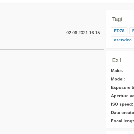
Tagi
ED78
02.06.2021 16:15
czerwiec
Exif
Make:
Model:
Exposure t
Aperture va
ISO speed:
Date create
Focal lengt