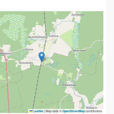
Leaflet
|
Map data ©
OpenStreetMap
contributors