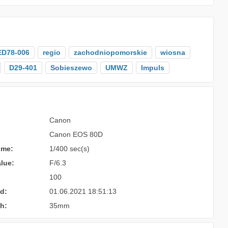
ED78-006
regio
zachodniopomorskie
wiosna
D29-401
Sobieszewo
UMWZ
Impuls
Canon
Canon EOS 80D
ime:
1/400 sec(s)
lue:
F/6.3
100
d:
01.06.2021 18:51:13
h:
35mm