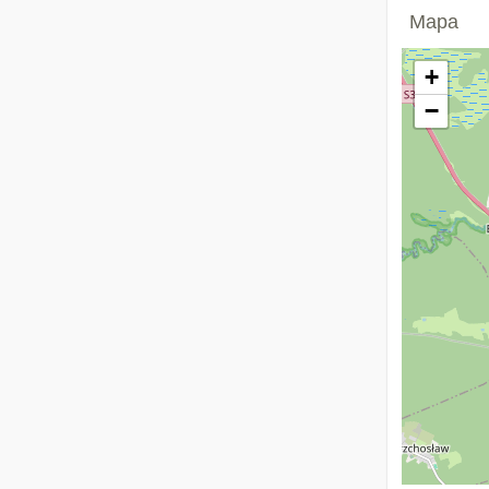
Mapa
+
−