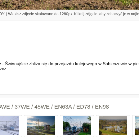
% | Widzisz zdjęcie skalowane do 1280px. Kliknij zdjęcie, aby zobaczyć je w najl
 Świnoujście zbliża się do przejazdu kolejowego w Sobieszewie w pier
zcz.
6WE / 37WE / 45WE / EN63A / ED78 / EN98