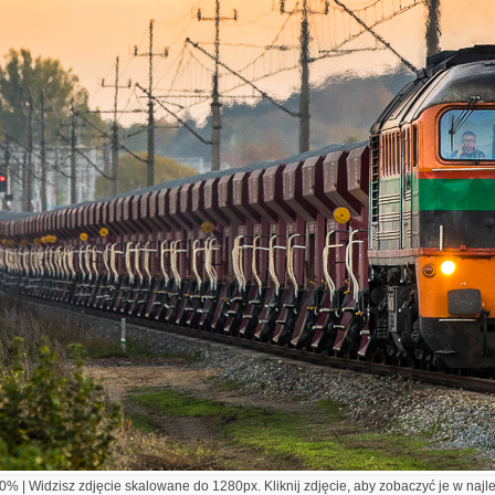
% | Widzisz zdjęcie skalowane do 1280px. Kliknij zdjęcie, aby zobaczyć je w najl