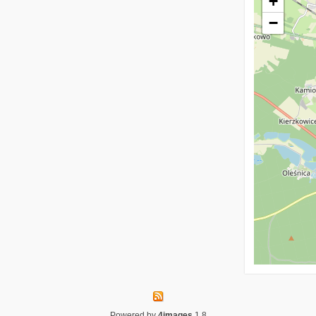
+
−
Powered by
4images
1.8