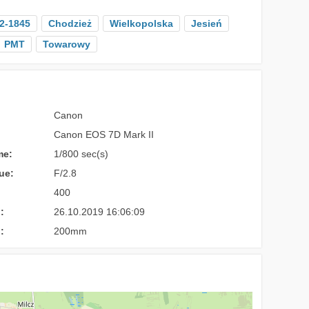
2-1845
Chodzież
Wielkopolska
Jesień
PMT
Towarowy
Canon
Canon EOS 7D Mark II
me:
1/800 sec(s)
ue:
F/2.8
400
:
26.10.2019 16:06:09
:
200mm