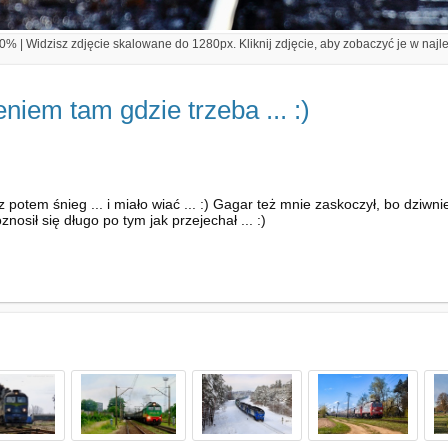
% | Widzisz zdjęcie skalowane do 1280px. Kliknij zdjęcie, aby zobaczyć je w najl
niem tam gdzie trzeba ... :)
potem śnieg ... i miało wiać ... :) Gagar też mnie zaskoczył, bo dziwn
osił się długo po tym jak przejechał ... :)