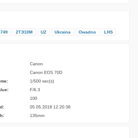
749
2ТЭ10M
UZ
Ukraina
Owadno
LHS
Canon
Canon EOS 70D
ime:
1/500 sec(s)
lue:
F/6.3
100
d:
05.05.2018 12:20:38
h:
135mm