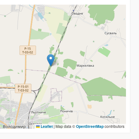
Leaflet
|
Map data ©
OpenStreetMap
contributors