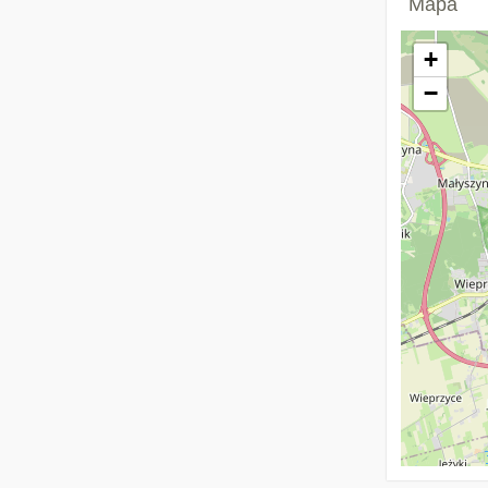
Mapa
+
−