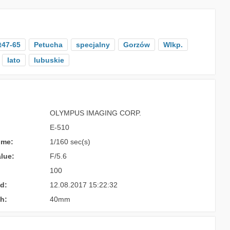
t47-65
Petucha
specjalny
Gorzów
Wlkp.
lato
lubuskie
OLYMPUS IMAGING CORP.
E-510
ime:
1/160 sec(s)
lue:
F/5.6
100
d:
12.08.2017 15:22:32
h:
40mm