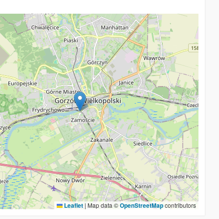
Leaflet
|
Map data ©
OpenStreetMap
contributors