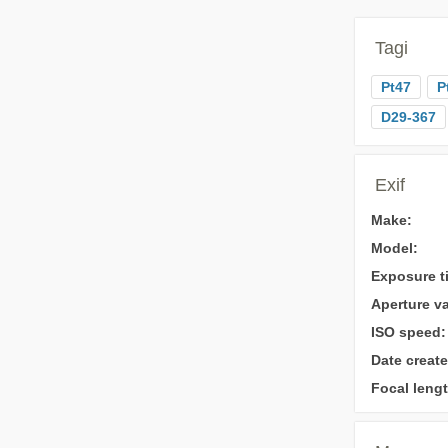
Tagi
Pt47
P
D29-367
Exif
Make:
Model:
Exposure t
Aperture va
ISO speed:
Date create
Focal lengt