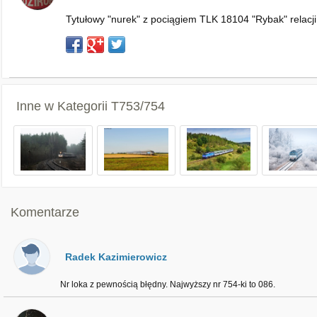
Tytułowy "nurek" z pociągiem TLK 18104 "Rybak" relacji 
Inne w Kategorii
T753/754
Komentarze
Radek Kazimierowicz
Nr loka z pewnością błędny. Najwyższy nr 754-ki to 086.