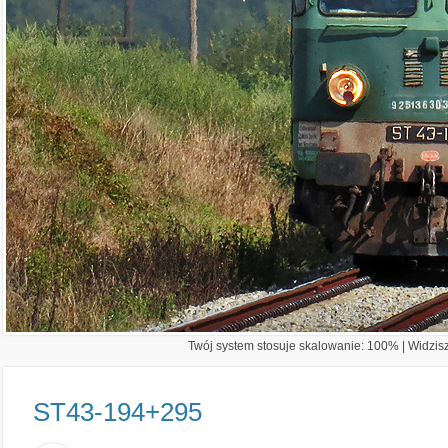
Twój system stosuje skalowanie: 100% | Widzisz 
ST43-194+295