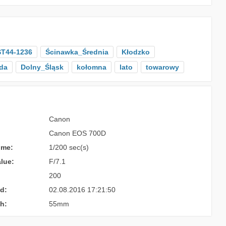
ST44-1236
Ścinawka_Średnia
Kłodzko
da
Dolny_Śląsk
kołomna
lato
towarowy
Canon
Canon EOS 700D
ime:
1/200 sec(s)
lue:
F/7.1
200
d:
02.08.2016 17:21:50
h:
55mm