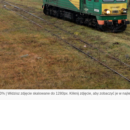
% | Widzisz zdjęcie skalowane do 1280px. Kliknij zdjęcie, aby zobaczyć je w najl