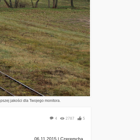
epszej jakości dla Twojego monitora.
4
2787
5
06.11.2015 | Czeremcha