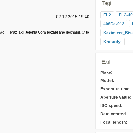
Tagi
EL2
EL2-49
02.12.2015 19:40
409Da-012
ło... Teraz jak i Jelenia Góra pozabijane dechami. Ot to
Kazimierz_Bis
Krokodyl
Exif
Make:
Model:
Exposure time:
Aperture value:
ISO speed:
Date created:
Focal length: