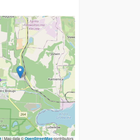
t
|
Map data ©
OpenStreetMap
contributors