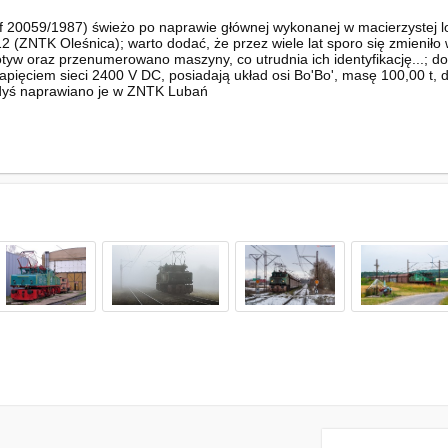
 20059/1987) świeżo po naprawie głównej wykonanej w macierzystej 
 (ZNTK Oleśnica); warto dodać, że przez wiele lat sporo się zmieniło
motyw oraz przenumerowano maszyny, co utrudnia ich identyfikację...;
pięciem sieci 2400 V DC, posiadają układ osi Bo'Bo', masę 100,00 t,
dyś naprawiano je w ZNTK Lubań