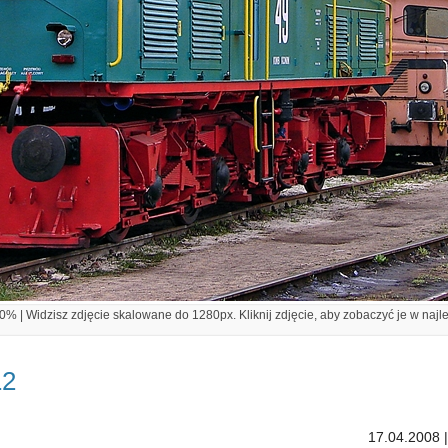
% | Widzisz zdjęcie skalowane do 1280px. Kliknij zdjęcie, aby zobaczyć je w najl
12
17.04.2008 