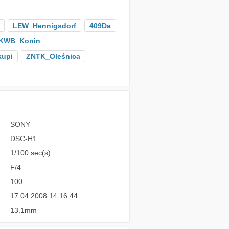
LEW_Hennigsdorf
409Da
KWB_Konin
kupi
ZNTK_Oleśnica
SONY
DSC-H1
1/100 sec(s)
F/4
100
17.04.2008 14:16:44
13.1mm