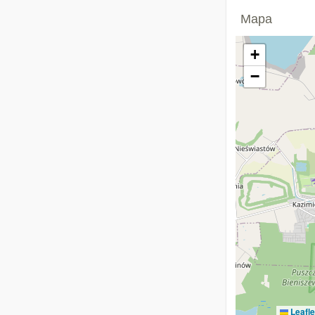
Mapa
+
−
Leafle