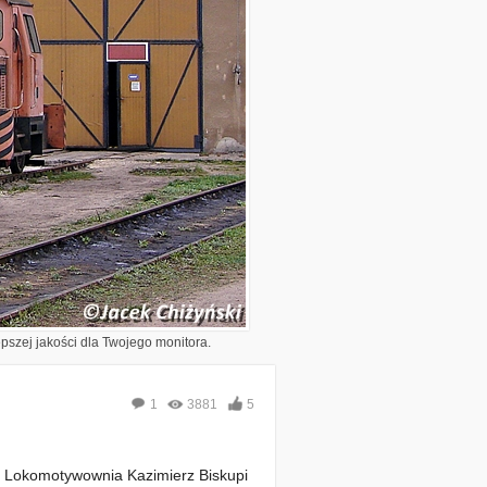
epszej jakości dla Twojego monitora.
1
3881
5
| Lokomotywownia Kazimierz Biskupi