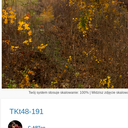
Twój system stosuje skalowanie: 100% | Widzisz zdjęcie skalowa
TKt48-191
C-ARTon