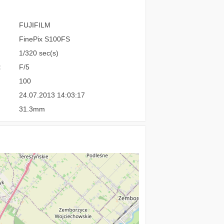
FUJIFILM
FinePix S100FS
1/320 sec(s)
:
F/5
100
24.07.2013 14:03:17
31.3mm