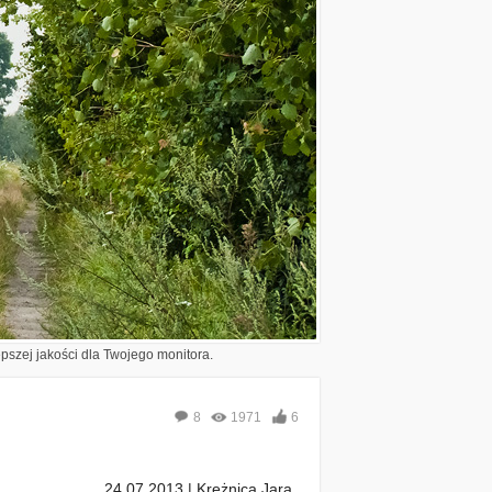
epszej jakości dla Twojego monitora.
8
1971
6
24.07.2013 | Krężnica Jara