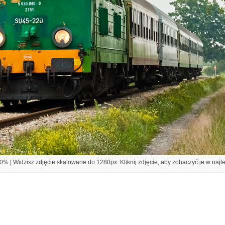
% | Widzisz zdjęcie skalowane do 1280px. Kliknij zdjęcie, aby zobaczyć je w najl