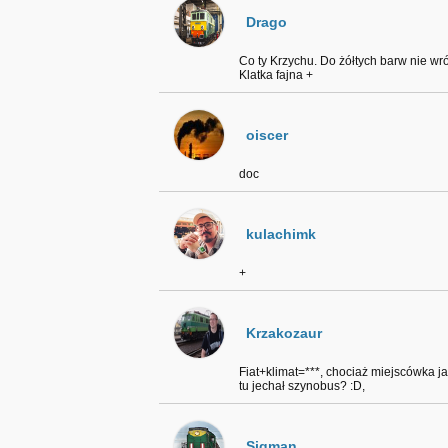
Drago
Co ty Krzychu. Do żółtych barw nie wr
Klatka fajna +
oiscer
doc
kulachimk
+
Krzakozaur
Fiat+klimat=***, chociaż miejscówka ja
tu jechał szynobus? :D,
Sigman