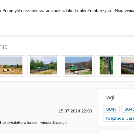
o Przemyśla przemierza odcinek szlaku Lublin Zemborzyce - Niedrzwic
T45
Tagi
SU45
SU45
15.07.2014 22:09
Krężnica_Jar
t jak światełko w tunelu - wiecie dlaczego .