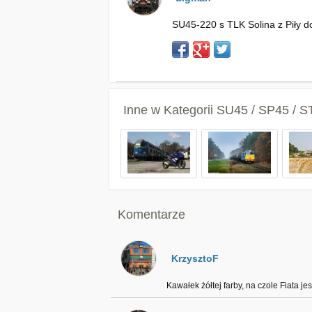
SU45-220 s TLK Solina z Piły d
Inne w Kategorii
SU45 / SP45 / S
Komentarze
KrzysztoF
Kawałek żółtej farby, na czole Fiata jes