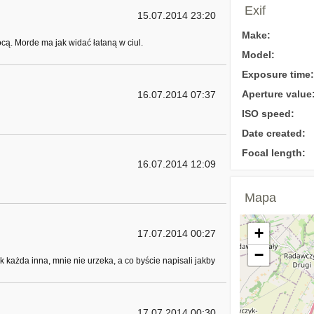
Exif
15.07.2014 23:20
Make:
ócą. Morde ma jak widać łataną w ciul.
Model:
Exposure time:
Aperture value
16.07.2014 07:37
ISO speed:
Date created:
Focal length:
16.07.2014 12:09
Mapa
+
17.07.2014 00:27
−
k każda inna, mnie nie urzeka, a co byście napisali jakby
17.07.2014 00:30