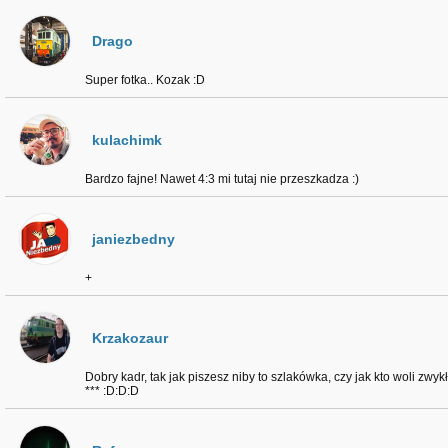
Drago
Super fotka.. Kozak :D
kulachimk
Bardzo fajne! Nawet 4:3 mi tutaj nie przeszkadza :)
janiezbedny
+
Krzakozaur
Dobry kadr, tak jak piszesz niby to szlakówka, czy jak kto woli zwy
*** :D:D:D