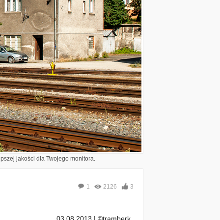
epszej jakości dla Twojego monitora.
1
2126
3
03.08.2013 | ©tramberk