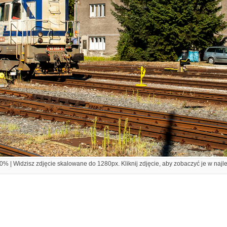
% | Widzisz zdjęcie skalowane do 1280px. Kliknij zdjęcie, aby zobaczyć je w najl