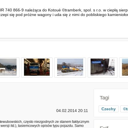
R 740 866-9 należąca do Kotouè ©tramberk, spol. s r.o. w ciepłą sie
czepi się pod próżne wagony i uda się z nimi do pobliskiego kamienioł
Tagi
Czechy
©t
04.02.2014 20:11
ch tewubowskich, często niezgodnych ze stanem faktycznym
 wersji itd.), tasiemcowych opisów typu pojazdu. Samo