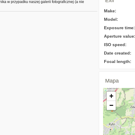
Exif
a w przypadku naszej galerii fotograficznej (a nie
Make:
Model:
Exposure time:
Aperture value
ISO speed:
Date created:
Focal length:
Mapa
+
−