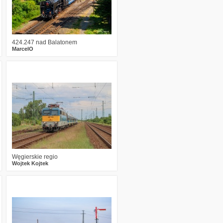
424.247 nad Balatonem
MarcelO
0
187
6
Węgierskie regio
Wojtek Kojtek
0
313
17