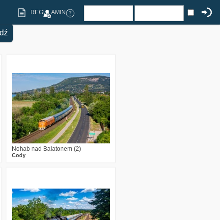
REGULAMIN
2
220
21
Nohab nad Balatonem (2)
Cody
0
177
11