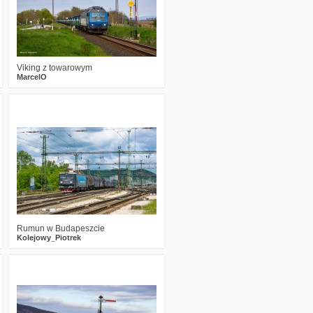
Viking z towarowym
MarcelO
1
543
13
Rumun w Budapeszcie
Kolejowy_Piotrek
7
696
21