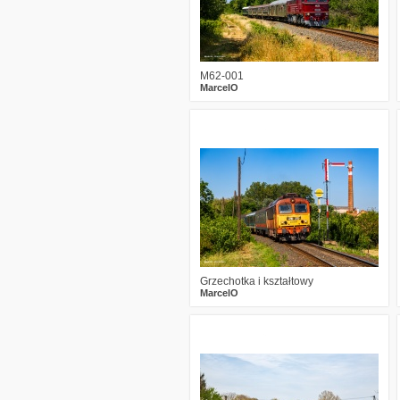
M62-001
MarcelO
1
222
15
Grzechotka i kształtowy
MarcelO
0
252
10