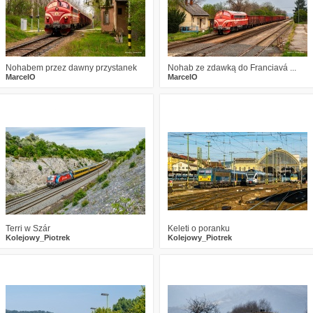
Nohabem przez dawny przystanek
Nohab ze zdawką do Franciavá ...
MarcelO
MarcelO
3
488
16
0
397
13
Terri w Szár
Keleti o poranku
Kolejowy_Piotrek
Kolejowy_Piotrek
1
492
16
0
575
10