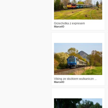
Grzechotka z expresem
MarcelO
0
382
15
Viking ze stożkiem wulkaniczn ...
MarcelO
2
581
14