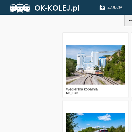
ZDJĘCIA
4
220
18
Węgierska kopalnia
Mr_Fish
2
167
14