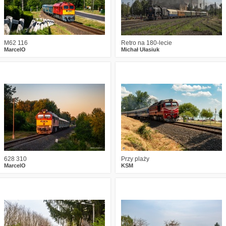
M62 116
Retro na 180-lecie
MarcelO
Michał Ułasiuk
2
269
14
0
237
14
628 310
Przy plaży
MarcelO
KSM
0
557
15
2
331
20