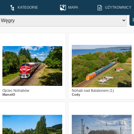
KATEGORIE
MAPA
UŻYTKOWNICY
0
159
10
3
236
23
Ojciec Nohabów
Nohab nad Balatonem (1)
MarcelO
Cody
1
153
16
2
215
8