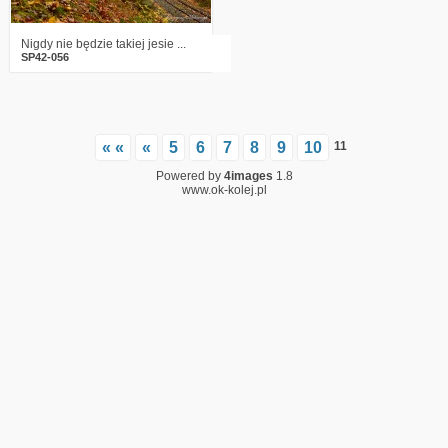
Nigdy nie będzie takiej jesie ...
SP42-056
« «
«
5
6
7
8
9
10
11
Powered by
4images
1.8
www.ok-kolej.pl