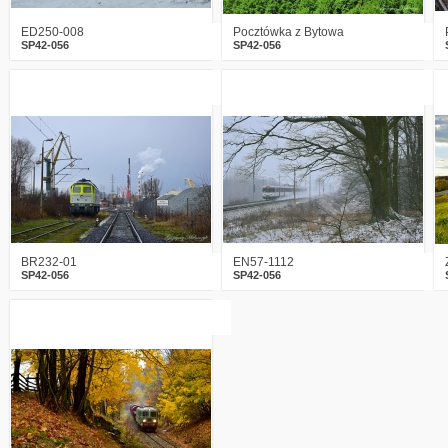
ED250-008
Pocztówka z Bytowa
SP42-056
SP42-056
0
1568
16
1
1385
13
BR232-01
EN57-1112
SP42-056
SP42-056
7
1934
33