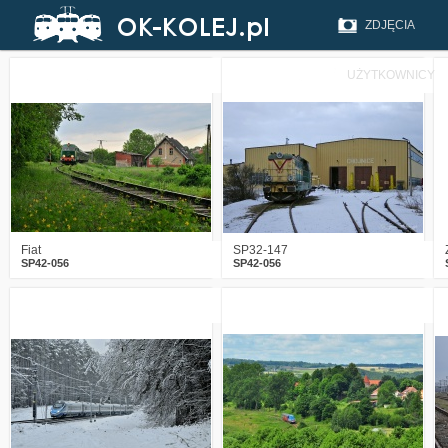
ZDJĘCIA
UŻYTKOWNICY
0
1610
12
6
1938
13
Fiat
SP32-147
SP42-056
SP42-056
5
1660
16
3
1837
18