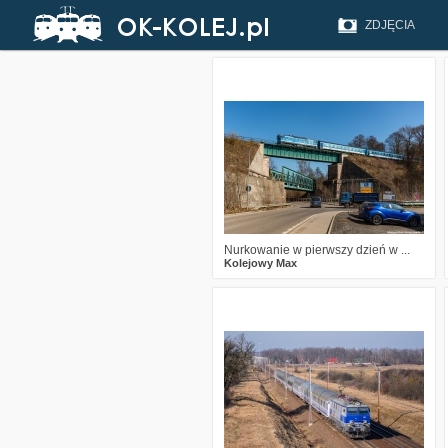
ZDJĘCIA
5
564
15
Nurkowanie w pierwszy dzień w ...
Kolejowy Max
3
681
14