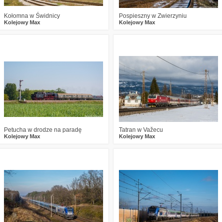
Kołomna w Świdnicy
Pospieszny w Zwierzyniu
Kolejowy Max
Kolejowy Max
0
802
11
2
533
11
Petucha w drodze na paradę
Tatran w Važecu
Kolejowy Max
Kolejowy Max
3
1221
8
2
702
5