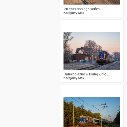
Ich czas dobiega końca
Kolejowy Max
4
661
17
Dalekobieżny w Białej Złoto ...
Kolejowy Max
0
474
8