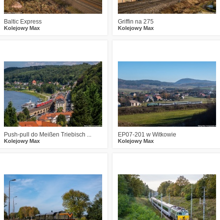
Baltic Express
Griffin na 275
Kolejowy Max
Kolejowy Max
2
700
19
3
602
13
Push-pull do Meißen Triebisch ...
EP07-201 w Witkowie
Kolejowy Max
Kolejowy Max
2
669
12
1
630
12