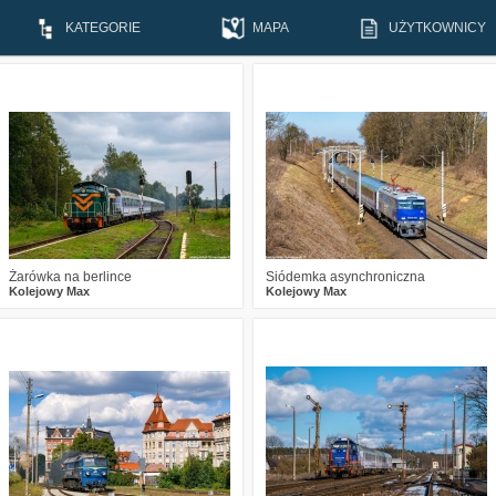
KATEGORIE
MAPA
UŻYTKOWNICY
0
574
17
2
688
16
Żarówka na berlince
Siódemka asynchroniczna
Kolejowy Max
Kolejowy Max
3
807
23
3
717
19