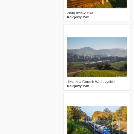
Złota dziewiątka
Kolejowy Max
0
571
10
Jesień w Górach Wałbrzyskic ...
Kolejowy Max
0
501
9