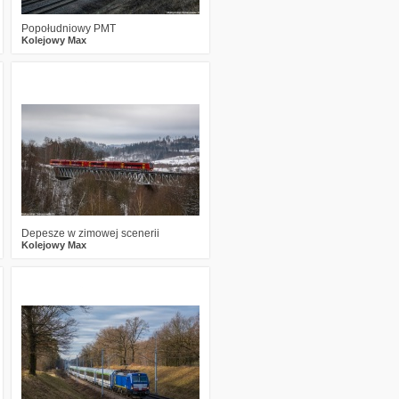
Popołudniowy PMT
Kolejowy Max
3
684
15
Depesze w zimowej scenerii
Kolejowy Max
3
1602
14