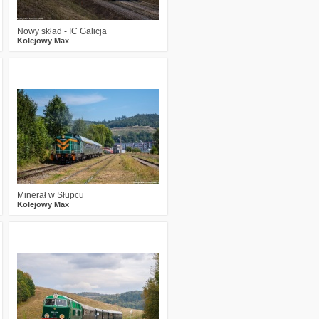
Nowy skład - IC Galicja
Kolejowy Max
0
578
13
Minerał w Słupcu
Kolejowy Max
0
650
10