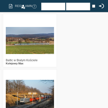
REGULAMIN
2
656
16
Baltic w Białym Kościele
Kolejowy Max
5
598
13