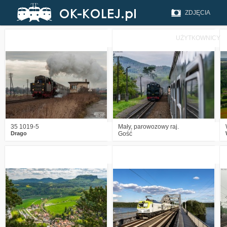
ZDJĘCIA
UŻYTKOWNICY
0
563
10
1
763
9
35 1019-5
Mały, parowozowy raj.
Drago
Gość
4
1332
24
3
1495
19