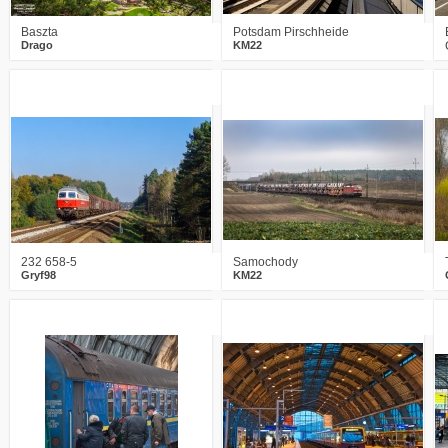
Baszta
Potsdam Pirschheide
Drago
KM22
0
1844
16
2
1865
16
232 658-5
Samochody
Gryf98
KM22
2
2271
0
0
2002
1