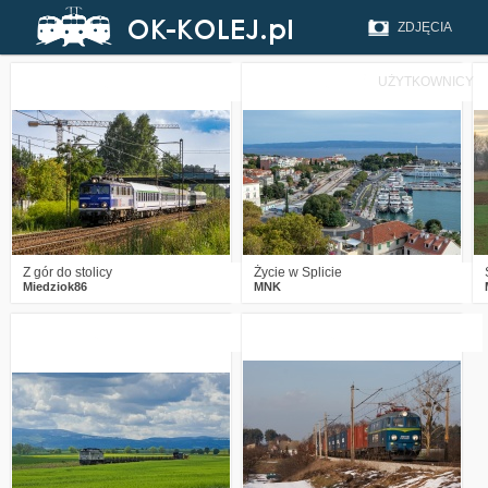
ZDJĘCIA
UŻYTKOWNICY
1
389
8
6
1055
18
Z gór do stolicy
Życie w Splicie
Miedziok86
MNK
6
1740
21
4
2635
4